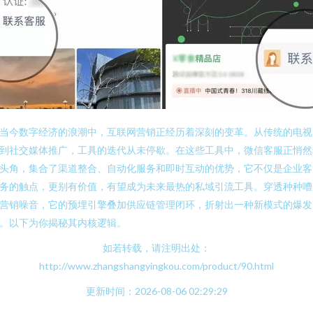
当今数字经济的浪潮中，互联网营销正经历着深刻的变革。从传统的电视
到社交媒体推广，工具的迭代从未停歇。在这些工具中，微信客服正悄然
头角，集合了渠道整合、自动化服务和即时互动的优势，它不仅是企业客
务的触点，更别有价值，有望成为未来最热的私域引流工具。穿透种种嘈
营销噪音，它的预埋引擎叠加供应链管理闭环，折射出一种新模式的爆发
。以下为你揭秘其内核逻辑。
如若转载，请注明出处：
http://www.zhangshangyingkou.com/product/90.html
更新时间：2026-08-06 02:29:29