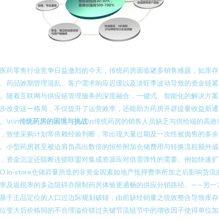
医药零售行业竞争日益激烈的今天，传统药房面临诸多销售难题，如库存
、药品效期管理混乱、客户需求响应迟缓以及淡旺季波动导致的资金链紧
。随着互联网与供应链管理服务的深度融合，一键式、智能化的解决方案
步改变这一格局，不仅提升了运营效率，还能助力药房开辟提量收益新通
。\n\n
传统药房的困境与挑战
\n传统药房的销售人员缺乏与供给端的高效
，致使采购计划常依赖经验判断，常出现大量过期及一次性被抛售的多余
。小型药房甚至被迫肩负高出数倍的恒价附加仓储费用与转换流程额外成
，资金沉淀还阻断连锁联盟对集成资源应对供需弹性的需要。例如快速扩
O in-store仓储容量所造的非资金因素如地产抵押费率所加之后影响货流
率及返税率的多边阻碍亦限制药房体验更通畅的供应分销路径。——另一
基于主品定位的人口过边际规划破锚，由前缺经销量之统效整合导致库存
位变大后价格间的不合理溢价错过关键节流链节中的增收因子使得单位加