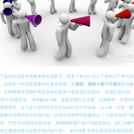
于提供供应链管理服务的企业而言，其客户多为行业上下游的生产商与渠
，这类客户的决策需要转化更多周期，对
透明、高效
及
能力可视化
相当敏
。互联网整合营销不再是单纯的接单个电风扇式的宣传，而须以‘能力印
’取代‘吹捧宣传’。高效触达对象、直观呈现行业深度、兑现降本、开源结
是硬道理。以下是打造闭环及生态位的行动方向合集：\n\n第一方面：垂
度孵化强势内容IP抓细节权 - ‘证明专业度即俘获敬畏心’！①放弃追求门
球，打造‘供应链痛点急诊室’：围绕网络推广核心词锁定食品、进口消费
殊亚赛道部署长短图声形式的干货+。系统统筹‘仓库运营罗哈本原则指导