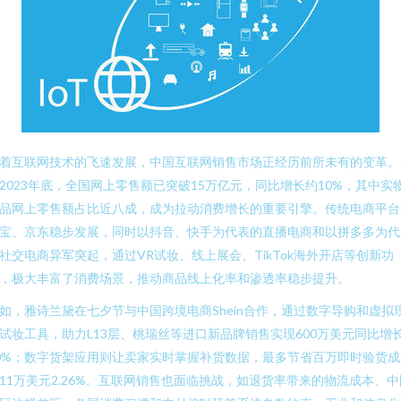
着互联网技术的飞速发展，中国互联网销售市场正经历前所未有的变革。
2023年底，全国网上零售额已突破15万亿元，同比增长约10%，其中实
品网上零售额占比近八成，成为拉动消费增长的重要引擎。传统电商平台
宝、京东稳步发展，同时以抖音、快手为代表的直播电商和以拼多多为代
社交电商异军突起，通过VR试妆、线上展会、TikTok海外开店等创新功
，极大丰富了消费场景，推动商品线上化率和渗透率稳步提升。
如，雅诗兰黛在七夕节与中国跨境电商Shein合作，通过数字导购和虚拟
试妆工具，助力L13层、桃瑞丝等进口新品牌销售实现600万美元同比增
0%；数字货架应用则让卖家实时掌握补货数据，最多节省百万即时验货成
11万美元2.26%。互联网销售也面临挑战，如退货率带来的物流成本、中